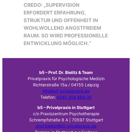
CREDO:
„SUPERVISION
ERFORDERT ERFAHRUNG,
STRUKTUR UND OFFENHEIT IN
WOHLWOLLEND
ANGSTFREIEM
RAUM. SO WIRD PROFESSIONELLE
ENTWICKLUNG
MÖGLICH
.“
b5 – Prof. Dr. Bielitz & Team
Privatpraxis für Psychologische Medizin
Richterstraße 15a / 04155 Leipzig
info@b5-privatpraxis.de
Telefon:
0341 358 884 35
b5 – Pr
ivatpraxis in Stuttgart
c/o Praxiszentrum Psychotherapie
Schrempfstraße 8 A | 70597 Stuttgart
prof.bielitz@b5-privatpraxis.de