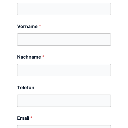
Vorname
*
Nachname
*
i
Telefon
n
*
*
Email
*